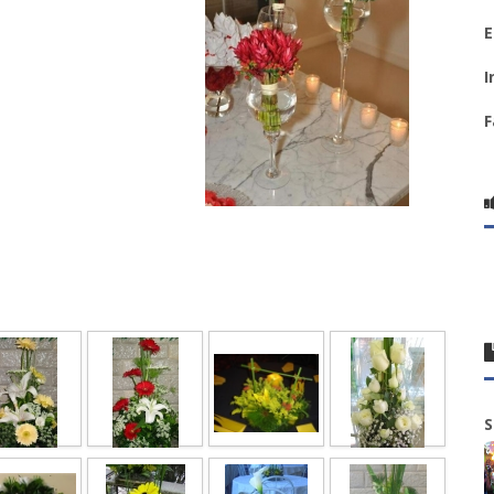
E
I
F
S