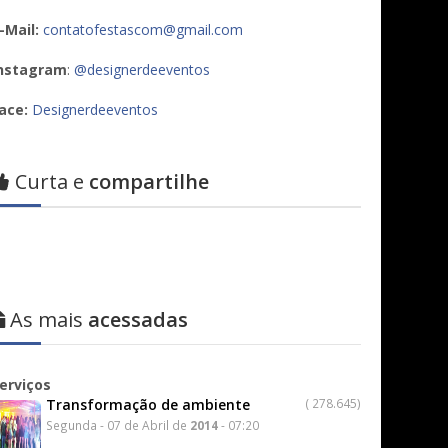
-Mail:
contatofestascom@gmail.com
nstagram
:
@designerdeeventos
ace:
Designerdeeventos
Curta e
compartilhe
As mais
acessadas
erviços
Transformação de ambiente
(
278.645)
Segunda - 07 de Abril de
2014
- 07:20