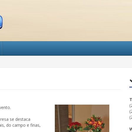
T
(
evento.
(
(
presa se destaca
is, do campo e finas,
W