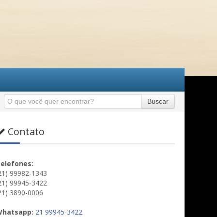
Buscar
Contato
elefones:
21) 99982-1343
21) 99945-3422
21) 3890-0006
hatsapp:
21 99945-3422